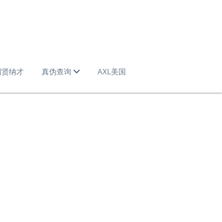
招贤纳才
真伪查询
AXL美国