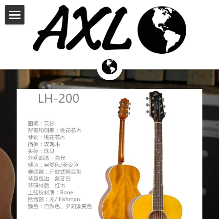
×
商品分类
首页
JOHNSON
钢琴产品中心
THELOAR
BPA
palatino帕拉天奴
PALATINO
AXL钢琴
吉他产品中心
定制中心
RECORDINGKING
THE LOAR
哆每星
JOHNSON
乐器资讯
招贤纳才
真伪查询