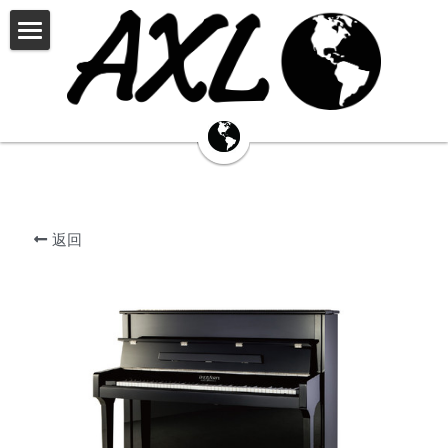
×
商品分类
首页
JOHNSON
钢琴产品中心
THELOAR
BPA
palatino帕拉天奴
PALATINO
AXL钢琴
吉他产品中心
返回
定制中心
RECORDINGKING
THE LOAR
哆每星
JOHNSON
乐器资讯
招贤纳才
真伪查询